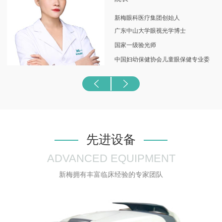
个专业临床诊疗中
心。由此，新梅眼科全体医护人员从
一开始便致力于成为全国眼视光行业的倡导者与领跑
新梅眼科医疗集团创始人
者！
广东中山大学眼视光学博士
国家一级验光师
中国妇幼保健协会儿童眼保健专业委
员会常务委员
中国非公立医疗机构协会眼科专业委
员会眼视光学组委员
中华医学会黑龙江省眼视光学组委员
黑龙江省防盲技术指导组近视防治专
先进设备
家组专家
ADVANCED EQUIPMENT
黑龙江省医促会眼视光学与眼健康管
新梅拥有丰富临床经验的专家团队
理分会主任委员
黑龙江省眼科医院特邀专家
黑龙江省视光技术协会副秘书长
黑龙江省近视防控办公室培训部部长