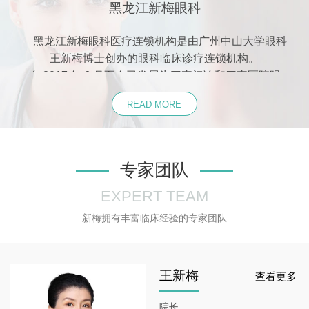
黑龙江新梅眼科
黑龙江新梅眼科医疗连锁机构是由广州中山大学眼科
王新梅博士创办的眼科临床诊疗连锁机构。
自
2017
年
6
月至今已发展为三家门诊
和四家医院眼
科，
总建筑面积达
2000
余平方米。新梅眼科拥有全套
READ MORE
国际先进的专业眼科、视光设备
，
引进德式
3D
验光系
统、
VR
视功能训练系统、全套干眼治疗系统、全套近
视防控监测治疗系统、弱视治疗系统、角膜塑形镜验配
中心等。门诊引进欧美会员预约就诊式诊疗模式，诊疗
专家团队
环境优雅舒适，就诊流程人性化，全程由医护人员导
EXPERT TEAM
引，方便舒适，节省时间。新梅眼科的专家团队是由国
内眼视光行业众多有经验的专业人才组成的专业眼视光
新梅拥有丰富临床经验的专家团队
学医疗团队，拥有由博士、硕士，资深眼科医生、眼视
光医生共五十余人的专业医疗团队。每个门诊均配置有
小儿眼科疾病诊疗中心、验光配镜中心、视功能训练中
王新梅
查看更多
心、隐形眼镜、角膜塑形镜验配中心、中医诊疗中心、
干眼治疗中心、近视防控中心、斜、弱视治疗中心等多
院长