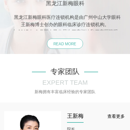
黑龙江新梅眼科
黑龙江新梅眼科医疗连锁机构是由广州中山大学眼科
王新梅博士创办的眼科临床诊疗连锁机构。
自
2017
年
6
月至今已发展为三家门诊
和四家医院眼
科，
总建筑面积达
2000
余平方米。新梅眼科拥有全套
READ MORE
国际先进的专业眼科、视光设备
，
引进德式
3D
验光系
统、
VR
视功能训练系统、全套干眼治疗系统、全套近
视防控监测治疗系统、弱视治疗系统、角膜塑形镜验配
中心等。门诊引进欧美会员预约就诊式诊疗模式，诊疗
专家团队
环境优雅舒适，就诊流程人性化，全程由医护人员导
EXPERT TEAM
引，方便舒适，节省时间。新梅眼科的专家团队是由国
内眼视光行业众多有经验的专业人才组成的专业眼视光
新梅拥有丰富临床经验的专家团队
学医疗团队，拥有由博士、硕士，资深眼科医生、眼视
光医生共五十余人的专业医疗团队。每个门诊均配置有
小儿眼科疾病诊疗中心、验光配镜中心、视功能训练中
王新梅
查看更多
心、隐形眼镜、角膜塑形镜验配中心、中医诊疗中心、
干眼治疗中心、近视防控中心、斜、弱视治疗中心等多
院长