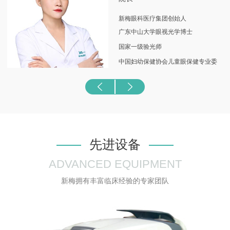
个专业临床诊疗中
心。由此，新梅眼科全体医护人员从
一开始便致力于成为全国眼视光行业的倡导者与领跑
新梅眼科医疗集团创始人
者！
广东中山大学眼视光学博士
国家一级验光师
中国妇幼保健协会儿童眼保健专业委
员会常务委员
中国非公立医疗机构协会眼科专业委
员会眼视光学组委员
中华医学会黑龙江省眼视光学组委员
黑龙江省防盲技术指导组近视防治专
先进设备
家组专家
ADVANCED EQUIPMENT
黑龙江省医促会眼视光学与眼健康管
新梅拥有丰富临床经验的专家团队
理分会主任委员
黑龙江省眼科医院特邀专家
黑龙江省视光技术协会副秘书长
黑龙江省近视防控办公室培训部部长