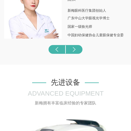
个专业临床诊疗中
心。由此，新梅眼科全体医护人员从
一开始便致力于成为全国眼视光行业的倡导者与领跑
新梅眼科医疗集团创始人
者！
广东中山大学眼视光学博士
国家一级验光师
中国妇幼保健协会儿童眼保健专业委
员会常务委员
中国非公立医疗机构协会眼科专业委
员会眼视光学组委员
中华医学会黑龙江省眼视光学组委员
黑龙江省防盲技术指导组近视防治专
先进设备
家组专家
ADVANCED EQUIPMENT
黑龙江省医促会眼视光学与眼健康管
新梅拥有丰富临床经验的专家团队
理分会主任委员
黑龙江省眼科医院特邀专家
黑龙江省视光技术协会副秘书长
黑龙江省近视防控办公室培训部部长