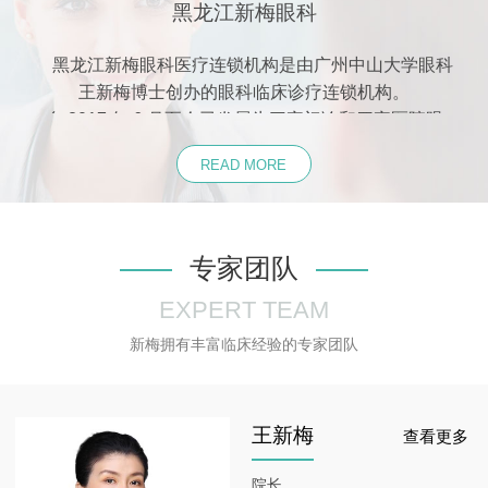
黑龙江新梅眼科
黑龙江新梅眼科医疗连锁机构是由广州中山大学眼科
王新梅博士创办的眼科临床诊疗连锁机构。
自
2017
年
6
月至今已发展为三家门诊
和四家医院眼
科，
总建筑面积达
2000
余平方米。新梅眼科拥有全套
READ MORE
国际先进的专业眼科、视光设备
，
引进德式
3D
验光系
统、
VR
视功能训练系统、全套干眼治疗系统、全套近
视防控监测治疗系统、弱视治疗系统、角膜塑形镜验配
中心等。门诊引进欧美会员预约就诊式诊疗模式，诊疗
专家团队
环境优雅舒适，就诊流程人性化，全程由医护人员导
EXPERT TEAM
引，方便舒适，节省时间。新梅眼科的专家团队是由国
内眼视光行业众多有经验的专业人才组成的专业眼视光
新梅拥有丰富临床经验的专家团队
学医疗团队，拥有由博士、硕士，资深眼科医生、眼视
光医生共五十余人的专业医疗团队。每个门诊均配置有
小儿眼科疾病诊疗中心、验光配镜中心、视功能训练中
王新梅
查看更多
心、隐形眼镜、角膜塑形镜验配中心、中医诊疗中心、
干眼治疗中心、近视防控中心、斜、弱视治疗中心等多
院长